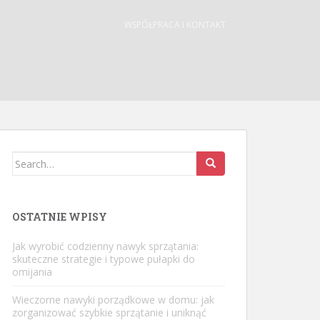
WSPÓŁPRACA I KONTAKT
Search
for:
OSTATNIE WPISY
Jak wyrobić codzienny nawyk sprzątania:
skuteczne strategie i typowe pułapki do
omijania
Wieczorne nawyki porządkowe w domu: jak
zorganizować szybkie sprzątanie i uniknąć