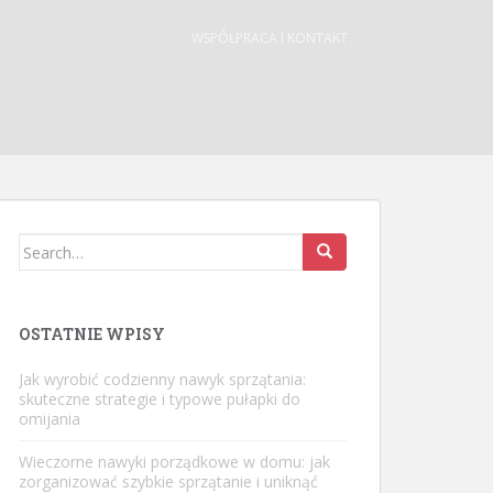
WSPÓŁPRACA I KONTAKT
Search
for:
OSTATNIE WPISY
Jak wyrobić codzienny nawyk sprzątania:
skuteczne strategie i typowe pułapki do
omijania
Wieczorne nawyki porządkowe w domu: jak
zorganizować szybkie sprzątanie i uniknąć