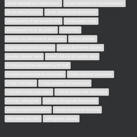
drzwi wewnętrzne lakierowane
drzwi wewnętrzne na zamówienie
drzwi wikęd katalog
drzwi zewnętrzne winchester
ekskluzywne drzwi wewnętrzne
ekskluzywne stoły
ekskluzywne stoły do jadalni
Fotorolety
kuchnie na zamówienie warszawa
lampy stylowe
naprawa kuchenki wrocław
panele kuchenne szklane
panele szklane cena
panel szklany do kuchni cena
Producent drzwi wewnętrznych mdf
projektowanie łazienki warszawa
rolety okienne warszawa
rolety Ostrołęka
rolety zewnętrzne warszawa
rzymskie rolety warszawa
schody dywanowe warszawa
schody zabiegowe
schody zabiegowe dywanowe
serwis zmywarek kraków
serwis zmywarek wrocław
sterowniki do rolet
zabiegowe schody