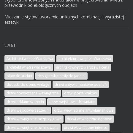
przewodnik po ekologicznych opcjach
Mieszanie stylów: tworzenie unikalnych kombinacji i wyrazistej
estetyki
TAGI
Architekci wnętrz Warszawa
architektura wnętrz - Warszawa
architekt wnętrz warszawa
architekt wnętrz warszawa cena
blaty do kuchni
designerskie stoły do jadalni
dodatki do domu vintage
drzwi antywłamaniowe poznań
drzwi nowoczesne wewnętrzne
drzwi porta kraków
drzwi szklane szczecin
drzwi wejściowe drewniane
drzwi wejściowe szczecin
drzwi wewnętrzne antywłamaniowe
drzwi wewnętrzne bezprzylgowe
drzwi wewnętrzne dębowe
drzwi wewnętrzne fornirowane
drzwi wewnętrzne intenso