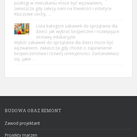
podłogi w mieszkaniu może być wyzwaniem,
zwłaszcza gdy zależy nam na trwałości i estetyce.
Kluczowe cechy, …
Lista kategorii zabawek do sprzątania dla
dzieci: jak wybrać bezpieczne i rozwijające
zestawy edukacyjne
Wybór zabawek do sprzątania dla dzieci może być
wyzwaniem, zwłaszcza gdy chodzi o zapewnienie
bezpieczeństwa i rozwój umiejętności. Zastanawiasz
się, jakie …
BUDOWA ORAZ REMONT
Zawod projektant
Projekty marzen