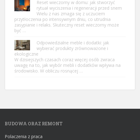
Reset wieczorny w domu: jak stworzyć
rytuał wyciszenia i regeneracji przed snem
Wielu z nas zmaga się z uczuciem
przytłoczenia po intensywnym dniu, co utrudnia
zasypianie i relaks. Skuteczny reset wieczorny może
być …
Odpowiedzialne meble i dodatki: jak
wybierać produkty zrównoważone i
ekologiczne
W dzisiejszych czasach coraz więcej osób zwraca
uwagę na to, jak wybór mebli i dodatków wpływa na
środowisko. W obliczu rosnącej …
BUDOWA ORAZ REMONT
Polaczenia z praca