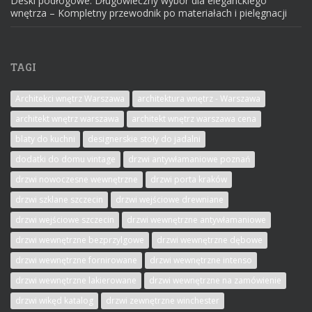
Deski podłogowe: Długowieczny wybór dla eleganckiego
wnętrza – Kompletny przewodnik po materiałach i pielęgnacji
TAGI
Architekci wnętrz Warszawa
architektura wnętrz - Warszawa
architekt wnętrz warszawa
architekt wnętrz warszawa cena
blaty do kuchni
designerskie stoły do jadalni
dodatki do domu vintage
drzwi antywłamaniowe poznań
drzwi nowoczesne wewnętrzne
drzwi porta kraków
drzwi szklane szczecin
drzwi wejściowe drewniane
drzwi wejściowe szczecin
drzwi wewnętrzne antywłamaniowe
drzwi wewnętrzne bezprzylgowe
drzwi wewnętrzne dębowe
drzwi wewnętrzne fornirowane
drzwi wewnętrzne intenso
drzwi wewnętrzne lakierowane
drzwi wewnętrzne na zamówienie
drzwi wikęd katalog
drzwi zewnętrzne winchester