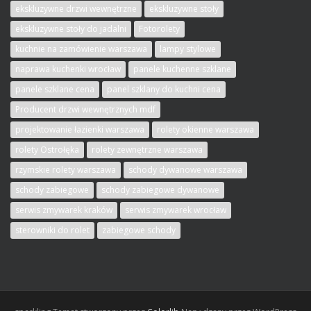
ekskluzywne drzwi wewnętrzne
ekskluzywne stoły
ekskluzywne stoły do jadalni
Fotorolety
kuchnie na zamówienie warszawa
lampy stylowe
naprawa kuchenki wrocław
panele kuchenne szklane
panele szklane cena
panel szklany do kuchni cena
Producent drzwi wewnętrznych mdf
projektowanie łazienki warszawa
rolety okienne warszawa
rolety Ostrołęka
rolety zewnętrzne warszawa
rzymskie rolety warszawa
schody dywanowe warszawa
schody zabiegowe
schody zabiegowe dywanowe
serwis zmywarek kraków
serwis zmywarek wrocław
sterowniki do rolet
zabiegowe schody