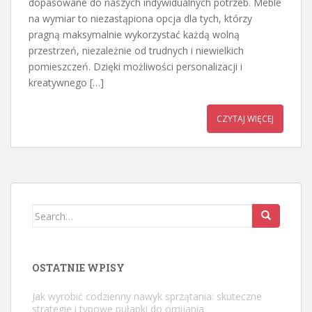
dopasowane do naszych indywidualnych potrzeb. Meble
na wymiar to niezastąpiona opcja dla tych, którzy
pragną maksymalnie wykorzystać każdą wolną
przestrzeń, niezależnie od trudnych i niewielkich
pomieszczeń. Dzięki możliwości personalizacji i
kreatywnego […]
CZYTAJ WIĘCEJ
Search
for:
OSTATNIE WPISY
Jak wyrobić codzienny nawyk sprzątania: skuteczne
strategie i typowe pułapki do omijania