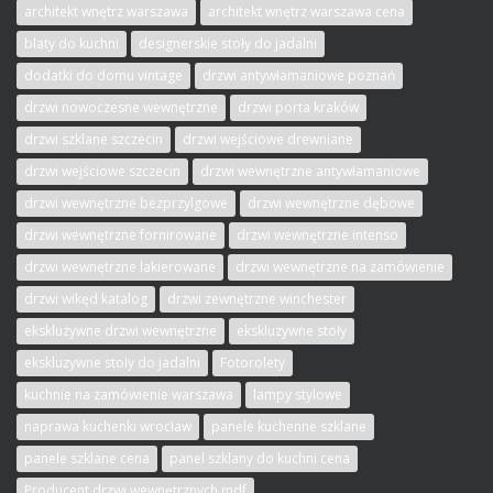
architekt wnętrz warszawa
architekt wnętrz warszawa cena
blaty do kuchni
designerskie stoły do jadalni
dodatki do domu vintage
drzwi antywłamaniowe poznań
drzwi nowoczesne wewnętrzne
drzwi porta kraków
drzwi szklane szczecin
drzwi wejściowe drewniane
drzwi wejściowe szczecin
drzwi wewnętrzne antywłamaniowe
drzwi wewnętrzne bezprzylgowe
drzwi wewnętrzne dębowe
drzwi wewnętrzne fornirowane
drzwi wewnętrzne intenso
drzwi wewnętrzne lakierowane
drzwi wewnętrzne na zamówienie
drzwi wikęd katalog
drzwi zewnętrzne winchester
ekskluzywne drzwi wewnętrzne
ekskluzywne stoły
ekskluzywne stoły do jadalni
Fotorolety
kuchnie na zamówienie warszawa
lampy stylowe
naprawa kuchenki wrocław
panele kuchenne szklane
panele szklane cena
panel szklany do kuchni cena
Producent drzwi wewnętrznych mdf