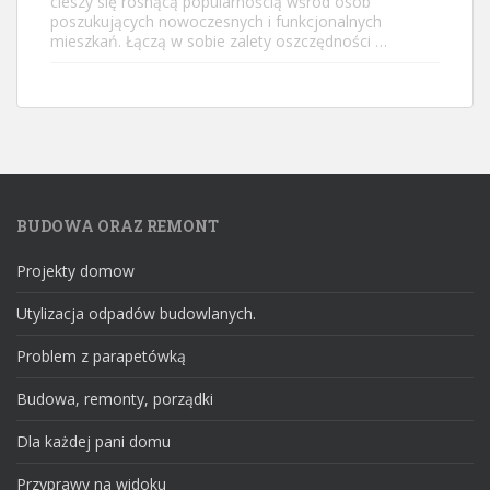
cieszy się rosnącą popularnością wśród osób
poszukujących nowoczesnych i funkcjonalnych
mieszkań. Łączą w sobie zalety oszczędności …
BUDOWA ORAZ REMONT
Projekty domow
Utylizacja odpadów budowlanych.
Problem z parapetówką
Budowa, remonty, porządki
Dla każdej pani domu
Przyprawy na widoku