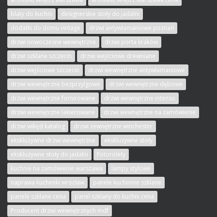
blaty do kuchni
designerskie stoły do jadalni
dodatki do domu vintage
drzwi antywłamaniowe poznań
drzwi nowoczesne wewnętrzne
drzwi porta kraków
drzwi szklane szczecin
drzwi wejściowe drewniane
drzwi wejściowe szczecin
drzwi wewnętrzne antywłamaniowe
drzwi wewnętrzne bezprzylgowe
drzwi wewnętrzne dębowe
drzwi wewnętrzne fornirowane
drzwi wewnętrzne intenso
drzwi wewnętrzne lakierowane
drzwi wewnętrzne na zamówienie
drzwi wikęd katalog
drzwi zewnętrzne winchester
ekskluzywne drzwi wewnętrzne
ekskluzywne stoły
ekskluzywne stoły do jadalni
Fotorolety
kuchnie na zamówienie warszawa
lampy stylowe
naprawa kuchenki wrocław
panele kuchenne szklane
panele szklane cena
panel szklany do kuchni cena
Producent drzwi wewnętrznych mdf