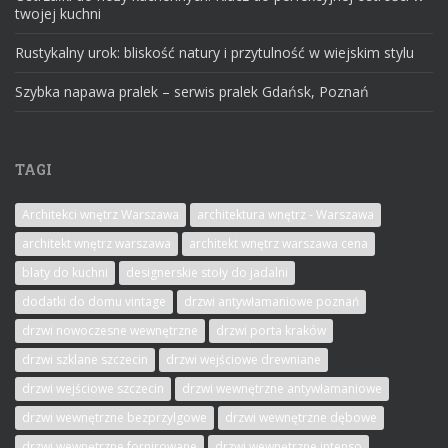
twojej kuchni
Rustykalny urok: bliskość natury i przytulność w wiejskim stylu
Szybka napawa pralek – serwis pralek Gdańsk, Poznań
TAGI
Architekci wnętrz Warszawa
architektura wnętrz - Warszawa
architekt wnętrz warszawa
architekt wnętrz warszawa cena
blaty do kuchni
designerskie stoły do jadalni
dodatki do domu vintage
drzwi antywłamaniowe poznań
drzwi nowoczesne wewnętrzne
drzwi porta kraków
drzwi szklane szczecin
drzwi wejściowe drewniane
drzwi wejściowe szczecin
drzwi wewnętrzne antywłamaniowe
drzwi wewnętrzne bezprzylgowe
drzwi wewnętrzne dębowe
drzwi wewnętrzne fornirowane
drzwi wewnętrzne intenso