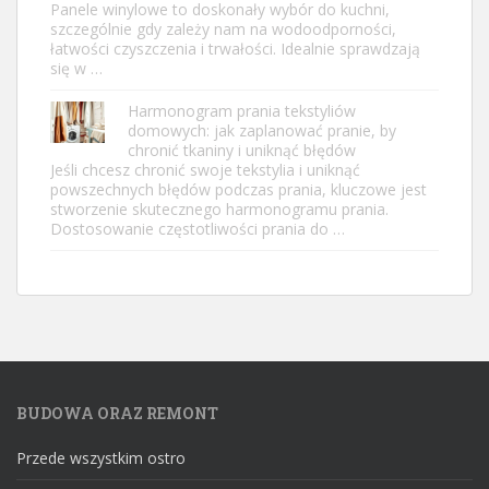
Panele winylowe to doskonały wybór do kuchni,
szczególnie gdy zależy nam na wodoodporności,
łatwości czyszczenia i trwałości. Idealnie sprawdzają
się w …
Harmonogram prania tekstyliów
domowych: jak zaplanować pranie, by
chronić tkaniny i uniknąć błędów
Jeśli chcesz chronić swoje tekstylia i uniknąć
powszechnych błędów podczas prania, kluczowe jest
stworzenie skutecznego harmonogramu prania.
Dostosowanie częstotliwości prania do …
BUDOWA ORAZ REMONT
Przede wszystkim ostro