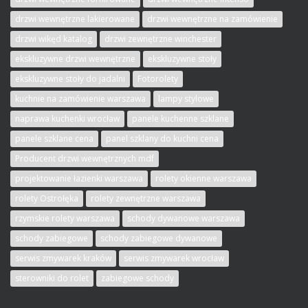
drzwi wewnętrzne lakierowane
drzwi wewnętrzne na zamówienie
drzwi wikęd katalog
drzwi zewnętrzne winchester
ekskluzywne drzwi wewnętrzne
ekskluzywne stoły
ekskluzywne stoły do jadalni
Fotorolety
kuchnie na zamówienie warszawa
lampy stylowe
naprawa kuchenki wrocław
panele kuchenne szklane
panele szklane cena
panel szklany do kuchni cena
Producent drzwi wewnętrznych mdf
projektowanie łazienki warszawa
rolety okienne warszawa
rolety Ostrołęka
rolety zewnętrzne warszawa
rzymskie rolety warszawa
schody dywanowe warszawa
schody zabiegowe
schody zabiegowe dywanowe
serwis zmywarek kraków
serwis zmywarek wrocław
sterowniki do rolet
zabiegowe schody