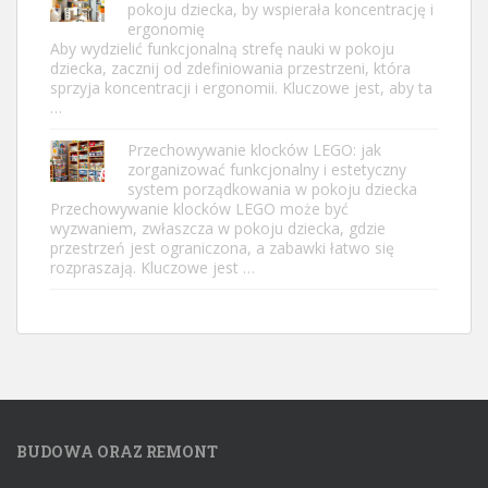
pokoju dziecka, by wspierała koncentrację i
ergonomię
Aby wydzielić funkcjonalną strefę nauki w pokoju
dziecka, zacznij od zdefiniowania przestrzeni, która
sprzyja koncentracji i ergonomii. Kluczowe jest, aby ta
…
Przechowywanie klocków LEGO: jak
zorganizować funkcjonalny i estetyczny
system porządkowania w pokoju dziecka
Przechowywanie klocków LEGO może być
wyzwaniem, zwłaszcza w pokoju dziecka, gdzie
przestrzeń jest ograniczona, a zabawki łatwo się
rozpraszają. Kluczowe jest …
BUDOWA ORAZ REMONT