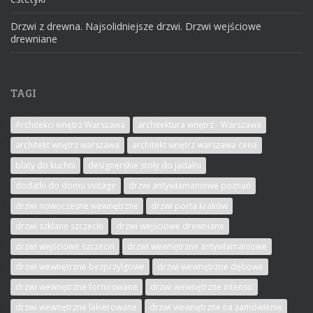
Drzwi z drewna. Najsolidniejsze drzwi. Drzwi wejściowe
drewniane
TAGI
Architekci wnętrz Warszawa
architektura wnętrz - Warszawa
architekt wnętrz warszawa
architekt wnętrz warszawa cena
blaty do kuchni
designerskie stoły do jadalni
dodatki do domu vintage
drzwi antywłamaniowe poznań
drzwi nowoczesne wewnętrzne
drzwi porta kraków
drzwi szklane szczecin
drzwi wejściowe drewniane
drzwi wejściowe szczecin
drzwi wewnętrzne antywłamaniowe
drzwi wewnętrzne bezprzylgowe
drzwi wewnętrzne dębowe
drzwi wewnętrzne fornirowane
drzwi wewnętrzne intenso
drzwi wewnętrzne lakierowane
drzwi wewnętrzne na zamówienie