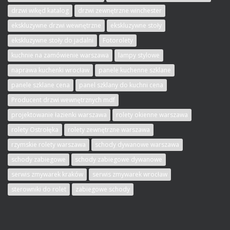
drzwi wikęd katalog
drzwi zewnętrzne winchester
ekskluzywne drzwi wewnętrzne
ekskluzywne stoły
ekskluzywne stoły do jadalni
Fotorolety
kuchnie na zamówienie warszawa
lampy stylowe
naprawa kuchenki wrocław
panele kuchenne szklane
panele szklane cena
panel szklany do kuchni cena
Producent drzwi wewnętrznych mdf
projektowanie łazienki warszawa
rolety okienne warszawa
rolety Ostrołęka
rolety zewnętrzne warszawa
rzymskie rolety warszawa
schody dywanowe warszawa
schody zabiegowe
schody zabiegowe dywanowe
serwis zmywarek kraków
serwis zmywarek wrocław
sterowniki do rolet
zabiegowe schody