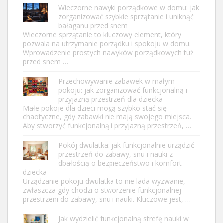
Wieczorne nawyki porządkowe w domu: jak
zorganizować szybkie sprzątanie i uniknąć
bałaganu przed snem
Wieczorne sprzątanie to kluczowy element, który
pozwala na utrzymanie porządku i spokoju w domu.
Wprowadzenie prostych nawyków porządkowych tuż
przed snem …
Przechowywanie zabawek w małym
pokoju: jak zorganizować funkcjonalną i
przyjazną przestrzeń dla dziecka
Małe pokoje dla dzieci mogą szybko stać się
chaotyczne, gdy zabawki nie mają swojego miejsca.
Aby stworzyć funkcjonalną i przyjazną przestrzeń, …
Pokój dwulatka: jak funkcjonalnie urządzić
przestrzeń do zabawy, snu i nauki z
dbałością o bezpieczeństwo i komfort
dziecka
Urządzanie pokoju dwulatka to nie lada wyzwanie,
zwłaszcza gdy chodzi o stworzenie funkcjonalnej
przestrzeni do zabawy, snu i nauki. Kluczowe jest, …
Jak wydzielić funkcjonalną strefę nauki w