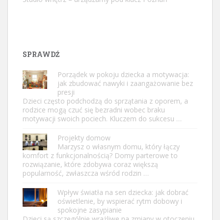
SPRAWDŹ
Porządek w pokoju dziecka a motywacja:
jak zbudować nawyki i zaangażowanie bez
presji
Dzieci często podchodzą do sprzątania z oporem, a
rodzice mogą czuć się bezradni wobec braku
motywacji swoich pociech. Kluczem do sukcesu …
Projekty domow
Marzysz o własnym domu, który łączy
komfort z funkcjonalnością? Domy parterowe to
rozwiązanie, które zdobywa coraz większą
popularność, zwłaszcza wśród rodzin …
Wpływ światła na sen dziecka: jak dobrać
oświetlenie, by wspierać rytm dobowy i
spokojne zasypianie
Dzieci są szczególnie wrażliwe na zmiany w otoczeniu,