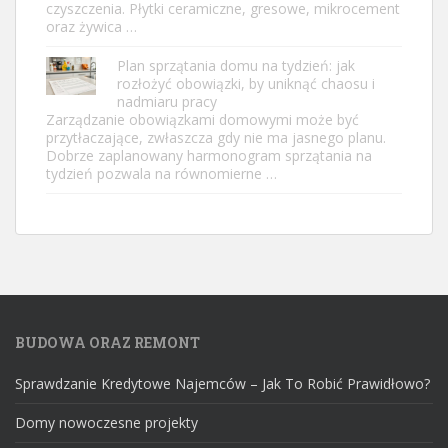
czyszczenia. Płytki ceramiczne, gresowe, mikrocement
oraz żywica …
Plan sprzątania domu na tydzień: jak
rozłożyć obowiązki, by uniknąć chaosu i
nadmiaru pracy
Zarządzanie obowiązkami domowymi może być
przytłaczające, zwłaszcza gdy nie ma jasnego planu.
Dobrze zaplanowany harmonogram sprzątania na
tydzień pozwala na równomierne …
BUDOWA ORAZ REMONT
Sprawdzanie Kredytowe Najemców – Jak To Robić Prawidłowo?
Domy nowoczesne projekty