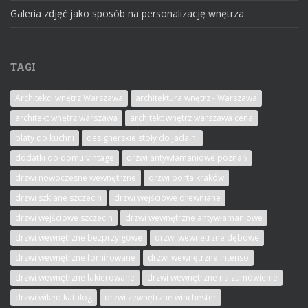
Galeria zdjęć jako sposób na personalizację wnętrza
TAGI
Architekci wnętrz Warszawa
architektura wnętrz - Warszawa
architekt wnętrz warszawa
architekt wnętrz warszawa cena
blaty do kuchni
designerskie stoły do jadalni
dodatki do domu vintage
drzwi antywłamaniowe poznań
drzwi nowoczesne wewnętrzne
drzwi porta kraków
drzwi szklane szczecin
drzwi wejściowe drewniane
drzwi wejściowe szczecin
drzwi wewnętrzne antywłamaniowe
drzwi wewnętrzne bezprzylgowe
drzwi wewnętrzne dębowe
drzwi wewnętrzne fornirowane
drzwi wewnętrzne intenso
drzwi wewnętrzne lakierowane
drzwi wewnętrzne na zamówienie
drzwi wikęd katalog
drzwi zewnętrzne winchester