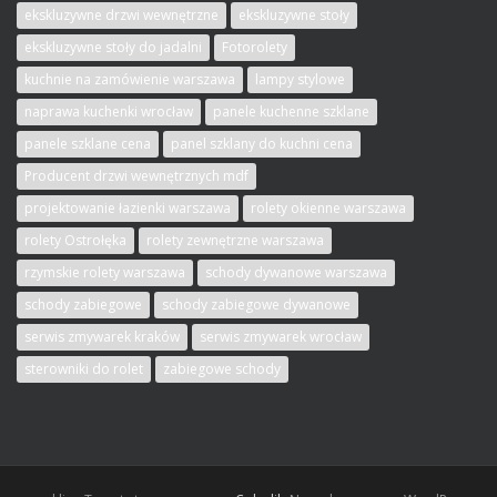
ekskluzywne drzwi wewnętrzne
ekskluzywne stoły
ekskluzywne stoły do jadalni
Fotorolety
kuchnie na zamówienie warszawa
lampy stylowe
naprawa kuchenki wrocław
panele kuchenne szklane
panele szklane cena
panel szklany do kuchni cena
Producent drzwi wewnętrznych mdf
projektowanie łazienki warszawa
rolety okienne warszawa
rolety Ostrołęka
rolety zewnętrzne warszawa
rzymskie rolety warszawa
schody dywanowe warszawa
schody zabiegowe
schody zabiegowe dywanowe
serwis zmywarek kraków
serwis zmywarek wrocław
sterowniki do rolet
zabiegowe schody