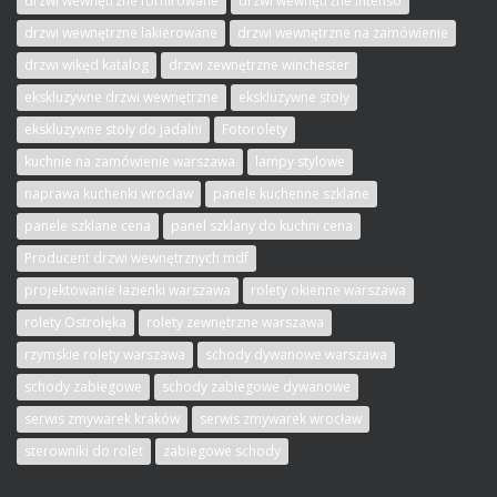
drzwi wewnętrzne fornirowane
drzwi wewnętrzne intenso
drzwi wewnętrzne lakierowane
drzwi wewnętrzne na zamówienie
drzwi wikęd katalog
drzwi zewnętrzne winchester
ekskluzywne drzwi wewnętrzne
ekskluzywne stoły
ekskluzywne stoły do jadalni
Fotorolety
kuchnie na zamówienie warszawa
lampy stylowe
naprawa kuchenki wrocław
panele kuchenne szklane
panele szklane cena
panel szklany do kuchni cena
Producent drzwi wewnętrznych mdf
projektowanie łazienki warszawa
rolety okienne warszawa
rolety Ostrołęka
rolety zewnętrzne warszawa
rzymskie rolety warszawa
schody dywanowe warszawa
schody zabiegowe
schody zabiegowe dywanowe
serwis zmywarek kraków
serwis zmywarek wrocław
sterowniki do rolet
zabiegowe schody