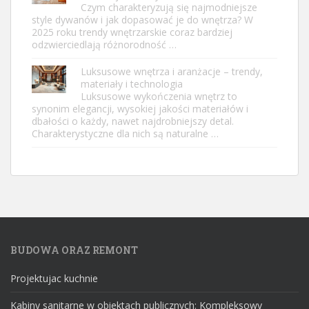
Czym charakteryzują się najmodniejsze
style dywanów i jak dopasować je do wnętrza? W
2025 roku trendy wnętrzarskie coraz bardziej
odzwierciedlają różnorodność …
Luksusowe wnętrza i aranżacje – trendy,
materiały i technologia
Luksusowe wykończenia wnętrz to
synonim elegancji, wysokiej jakości materiałów i
dbałości o każdy, nawet najdrobniejszy detal.
Charakterystyczne dla nich są naturalne …
BUDOWA ORAZ REMONT
Projektujac kuchnie
Kabiny sanitarne w obiektach publicznych: Kompleksowy