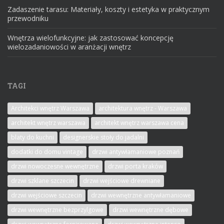
Zadaszenie tarasu: Materiały, koszty i estetyka w praktycznym
przewodniku
Wnętrza wielofunkcyjne: jak zastosować koncepcję
wielozadaniowości w aranżacji wnętrz
TAGI
Architekci wnętrz Warszawa
architektura wnętrz - Warszawa
architekt wnętrz warszawa
architekt wnętrz warszawa cena
blaty do kuchni
designerskie stoły do jadalni
dodatki do domu vintage
drzwi antywłamaniowe poznań
drzwi nowoczesne wewnętrzne
drzwi porta kraków
drzwi szklane szczecin
drzwi wejściowe drewniane
drzwi wejściowe szczecin
drzwi wewnętrzne antywłamaniowe
drzwi wewnętrzne bezprzylgowe
drzwi wewnętrzne dębowe