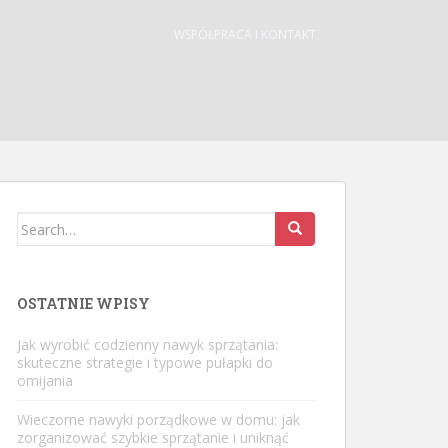
WSPÓŁPRACA I KONTAKT
Search
for:
OSTATNIE WPISY
Jak wyrobić codzienny nawyk sprzątania:
skuteczne strategie i typowe pułapki do
omijania
Wieczorne nawyki porządkowe w domu: jak
zorganizować szybkie sprzątanie i uniknąć