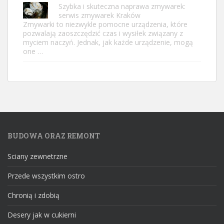
Szybka i skuteczna naprawa zmywarek:
serwis zmywarek Kraków
Zmywarki to niezwykle pomocne urządzenia, które
pozwalają zaoszczędzić czas i wysiłek związany z
myciem naczyń. Jednak, jak każde urządzenie, mogą
one …
BUDOWA ORAZ REMONT
Sciany zewnetrzne
Przede wszystkim ostro
Chronią i zdobią
Desery jak w cukierni