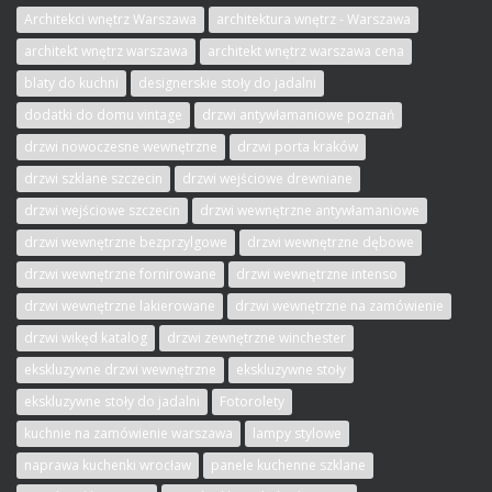
Architekci wnętrz Warszawa
architektura wnętrz - Warszawa
architekt wnętrz warszawa
architekt wnętrz warszawa cena
blaty do kuchni
designerskie stoły do jadalni
dodatki do domu vintage
drzwi antywłamaniowe poznań
drzwi nowoczesne wewnętrzne
drzwi porta kraków
drzwi szklane szczecin
drzwi wejściowe drewniane
drzwi wejściowe szczecin
drzwi wewnętrzne antywłamaniowe
drzwi wewnętrzne bezprzylgowe
drzwi wewnętrzne dębowe
drzwi wewnętrzne fornirowane
drzwi wewnętrzne intenso
drzwi wewnętrzne lakierowane
drzwi wewnętrzne na zamówienie
drzwi wikęd katalog
drzwi zewnętrzne winchester
ekskluzywne drzwi wewnętrzne
ekskluzywne stoły
ekskluzywne stoły do jadalni
Fotorolety
kuchnie na zamówienie warszawa
lampy stylowe
naprawa kuchenki wrocław
panele kuchenne szklane