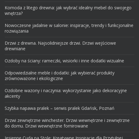
Komoda z litego drewna: jak wybrać idealny mebel do swojego
wnętrza?
Nowoczesne jadalnie w salonie: inspiracje, trendy i funkcjonalne
rozwiązania
Drzwi z drewna. Najsolidniejsze drzwi. Drzwi wejściowe
drewniane
Ozdoby na ściany: rameczki, wisiorki i inne dodatki wizualne
Odpowiedzialne meble i dodatki: jak wybierać produkty
zrównoważone i ekologiczne
Ozdobne wazony i naczynia: wykorzystanie jako dekoracyjne
akcenty
Szybka napawa pralek – serwis pralek Gdańsk, Poznań
Drzwi zewnętrzne winchester. Drzwi wewnętrzne i zewnętrzne
do domu. Drzwi wewnętrzne fornirowane
Jesienne Cuda na Stole: Kreatywne Inspiracje dla Przytulnej