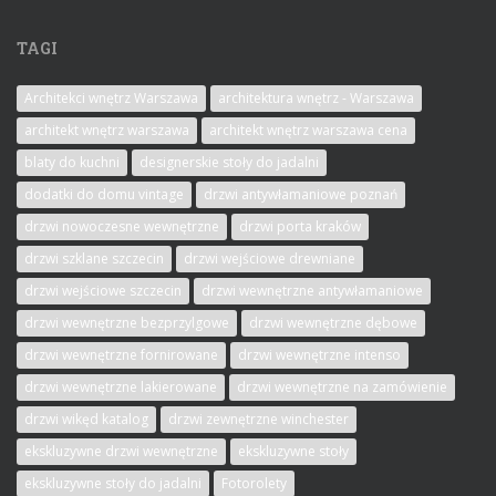
TAGI
Architekci wnętrz Warszawa
architektura wnętrz - Warszawa
architekt wnętrz warszawa
architekt wnętrz warszawa cena
blaty do kuchni
designerskie stoły do jadalni
dodatki do domu vintage
drzwi antywłamaniowe poznań
drzwi nowoczesne wewnętrzne
drzwi porta kraków
drzwi szklane szczecin
drzwi wejściowe drewniane
drzwi wejściowe szczecin
drzwi wewnętrzne antywłamaniowe
drzwi wewnętrzne bezprzylgowe
drzwi wewnętrzne dębowe
drzwi wewnętrzne fornirowane
drzwi wewnętrzne intenso
drzwi wewnętrzne lakierowane
drzwi wewnętrzne na zamówienie
drzwi wikęd katalog
drzwi zewnętrzne winchester
ekskluzywne drzwi wewnętrzne
ekskluzywne stoły
ekskluzywne stoły do jadalni
Fotorolety