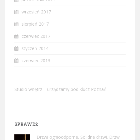
wrzesień 2017
sierpień 2017
czerwiec 2017
styczeń 2014
czerwiec 2013
Studio wnętrz – urządzamy pod klucz Poznań
SPRAWDŹ
Drzwi ognioodporne. Solidne drzwi. Drzwi