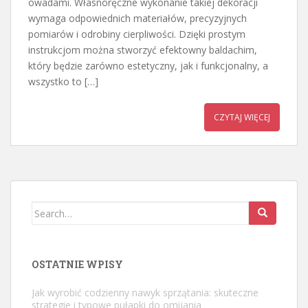
owadami. Własnoręczne wykonanie takiej dekoracji
wymaga odpowiednich materiałów, precyzyjnych
pomiarów i odrobiny cierpliwości. Dzięki prostym
instrukcjom można stworzyć efektowny baldachim,
który będzie zarówno estetyczny, jak i funkcjonalny, a
wszystko to […]
CZYTAJ WIĘCEJ
Search
for:
OSTATNIE WPISY
Jak wyrobić codzienny nawyk sprzątania: skuteczne
strategie i typowe pułapki do omijania