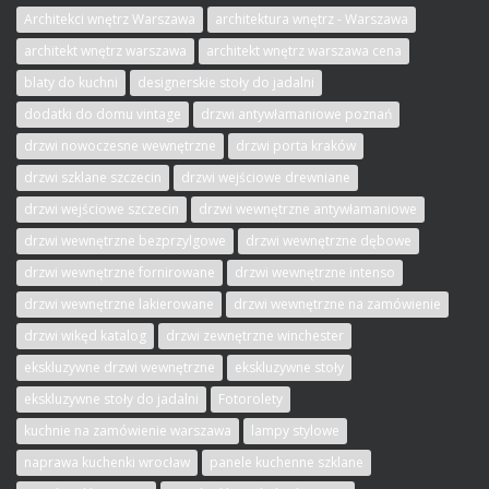
Architekci wnętrz Warszawa
architektura wnętrz - Warszawa
architekt wnętrz warszawa
architekt wnętrz warszawa cena
blaty do kuchni
designerskie stoły do jadalni
dodatki do domu vintage
drzwi antywłamaniowe poznań
drzwi nowoczesne wewnętrzne
drzwi porta kraków
drzwi szklane szczecin
drzwi wejściowe drewniane
drzwi wejściowe szczecin
drzwi wewnętrzne antywłamaniowe
drzwi wewnętrzne bezprzylgowe
drzwi wewnętrzne dębowe
drzwi wewnętrzne fornirowane
drzwi wewnętrzne intenso
drzwi wewnętrzne lakierowane
drzwi wewnętrzne na zamówienie
drzwi wikęd katalog
drzwi zewnętrzne winchester
ekskluzywne drzwi wewnętrzne
ekskluzywne stoły
ekskluzywne stoły do jadalni
Fotorolety
kuchnie na zamówienie warszawa
lampy stylowe
naprawa kuchenki wrocław
panele kuchenne szklane