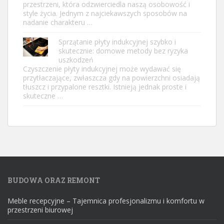
przestrzeni, która odzwierciedla naszą osobowość i
style życia. Jednym z najciekawszych sposobów na
nadanie charakteru …
Sprzątanie płyty indukcyjnej szybko i
skutecznie: domowe metody bez ryzyka
uszkodzeń
Czyszczenie płyty indukcyjnej może wydawać się
przytłaczające, zwłaszcza gdy na powierzchni osiadają
tłuszcz i przypalone resztki. Istnieją jednak proste i
skuteczne …
BUDOWA ORAZ REMONT
Meble recepcyjne – Tajemnica profesjonalizmu i komfortu w
przestrzeni biurowej