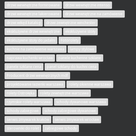
drzwi wewnętrzne fornirowane
drzwi wewnętrzne intenso
drzwi wewnętrzne lakierowane
drzwi wewnętrzne na zamówienie
drzwi wikęd katalog
drzwi zewnętrzne winchester
ekskluzywne drzwi wewnętrzne
ekskluzywne stoły
ekskluzywne stoły do jadalni
Fotorolety
kuchnie na zamówienie warszawa
lampy stylowe
naprawa kuchenki wrocław
panele kuchenne szklane
panele szklane cena
panel szklany do kuchni cena
Producent drzwi wewnętrznych mdf
projektowanie łazienki warszawa
rolety okienne warszawa
rolety Ostrołęka
rolety zewnętrzne warszawa
rzymskie rolety warszawa
schody dywanowe warszawa
schody zabiegowe
schody zabiegowe dywanowe
serwis zmywarek kraków
serwis zmywarek wrocław
sterowniki do rolet
zabiegowe schody