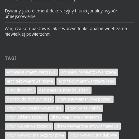
Dywany jako element dekoracyjny i funkcjonalny: wybór i
umiejscowienie
Wnętrza kompaktowe: jak stworzyć funkcjonalne wnętrza na
niewielkiej powierzchni
TAGI
Architekci wnętrz Warszawa
architektura wnętrz - Warszawa
architekt wnętrz warszawa
architekt wnętrz warszawa cena
blaty do kuchni
designerskie stoły do jadalni
dodatki do domu vintage
drzwi antywłamaniowe poznań
drzwi nowoczesne wewnętrzne
drzwi porta kraków
drzwi szklane szczecin
drzwi wejściowe drewniane
drzwi wejściowe szczecin
drzwi wewnętrzne antywłamaniowe
drzwi wewnętrzne bezprzylgowe
drzwi wewnętrzne dębowe