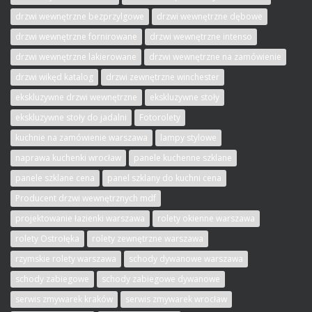
drzwi wewnętrzne bezprzylgowe
drzwi wewnętrzne dębowe
drzwi wewnętrzne fornirowane
drzwi wewnętrzne intenso
drzwi wewnętrzne lakierowane
drzwi wewnętrzne na zamówienie
drzwi wikęd katalog
drzwi zewnętrzne winchester
ekskluzywne drzwi wewnętrzne
ekskluzywne stoły
ekskluzywne stoły do jadalni
Fotorolety
kuchnie na zamówienie warszawa
lampy stylowe
naprawa kuchenki wrocław
panele kuchenne szklane
panele szklane cena
panel szklany do kuchni cena
Producent drzwi wewnętrznych mdf
projektowanie łazienki warszawa
rolety okienne warszawa
rolety Ostrołęka
rolety zewnętrzne warszawa
rzymskie rolety warszawa
schody dywanowe warszawa
schody zabiegowe
schody zabiegowe dywanowe
serwis zmywarek kraków
serwis zmywarek wrocław