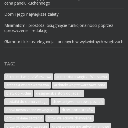
cena panelu kuchennego
Dom i jego największe zalety
Minimalizm i prostota: osiągnięcie funkcjonalności poprzez
uproszczenie i redukcję
Glamour i luksus: elegancja i przepych w wykwintnych wnętrzach
TAGI
Architekci wnętrz Warszawa
architektura wnętrz - Warszawa
architekt wnętrz warszawa
architekt wnętrz warszawa cena
blaty do kuchni
designerskie stoły do jadalni
dodatki do domu vintage
drzwi antywłamaniowe poznań
drzwi nowoczesne wewnętrzne
drzwi porta kraków
drzwi szklane szczecin
drzwi wejściowe drewniane
drzwi wejściowe szczecin
drzwi wewnętrzne antywłamaniowe