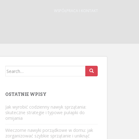
WSPÓŁPRACA I KONTAKT
Search
for:
OSTATNIE WPISY
Jak wyrobić codzienny nawyk sprzątania:
skuteczne strategie i typowe pułapki do
omijania
Wieczorne nawyki porządkowe w domu: jak
zorganizować szybkie sprzątanie i uniknąć