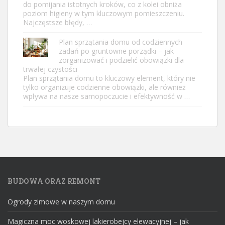
do pomijania istotnych kroków, co z kolei obniża
poziom higieny w tym kluczowym pomieszczeniu.
Najczęstsze błędy, …
Plan sprzątania domu od codziennych
zadań po gruntowne porządki – jak
zorganizować i podzielić obowiązki dla
trwałej czystości
Plan sprzątania domu to kluczowy element, który nie
tylko organizuje codzienne obowiązki, ale również
wpływa na nasze samopoczucie i efektywność w …
BUDOWA ORAZ REMONT
Ogrody zimowe w naszym domu
Magiczna moc woskowej lakierobejcy elewacyjnej – jak