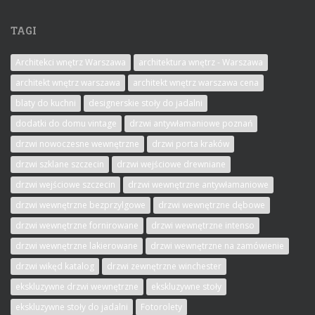
TAGI
Architekci wnętrz Warszawa
architektura wnętrz - Warszawa
architekt wnętrz warszawa
architekt wnętrz warszawa cena
blaty do kuchni
designerskie stoły do jadalni
dodatki do domu vintage
drzwi antywłamaniowe poznań
drzwi nowoczesne wewnętrzne
drzwi porta kraków
drzwi szklane szczecin
drzwi wejściowe drewniane
drzwi wejściowe szczecin
drzwi wewnętrzne antywłamaniowe
drzwi wewnętrzne bezprzylgowe
drzwi wewnętrzne dębowe
drzwi wewnętrzne fornirowane
drzwi wewnętrzne intenso
drzwi wewnętrzne lakierowane
drzwi wewnętrzne na zamówienie
drzwi wikęd katalog
drzwi zewnętrzne winchester
ekskluzywne drzwi wewnętrzne
ekskluzywne stoły
ekskluzywne stoły do jadalni
Fotorolety