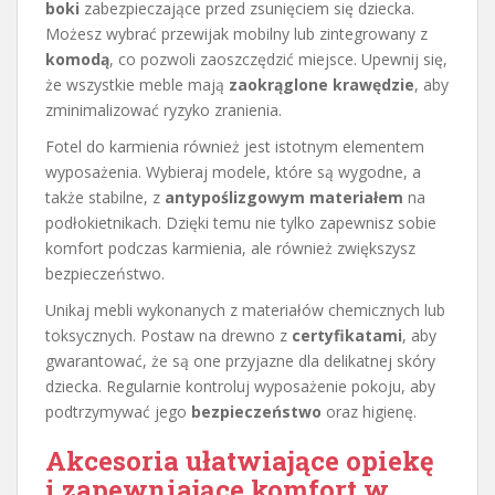
boki
zabezpieczające przed zsunięciem się dziecka.
Możesz wybrać przewijak mobilny lub zintegrowany z
komodą
, co pozwoli zaoszczędzić miejsce. Upewnij się,
że wszystkie meble mają
zaokrąglone krawędzie
, aby
zminimalizować ryzyko zranienia.
Fotel do karmienia również jest istotnym elementem
wyposażenia. Wybieraj modele, które są wygodne, a
także stabilne, z
antypoślizgowym materiałem
na
podłokietnikach. Dzięki temu nie tylko zapewnisz sobie
komfort podczas karmienia, ale również zwiększysz
bezpieczeństwo.
Unikaj mebli wykonanych z materiałów chemicznych lub
toksycznych. Postaw na drewno z
certyfikatami
, aby
gwarantować, że są one przyjazne dla delikatnej skóry
dziecka. Regularnie kontroluj wyposażenie pokoju, aby
podtrzymywać jego
bezpieczeństwo
oraz higienę.
Akcesoria ułatwiające opiekę
i zapewniające komfort w