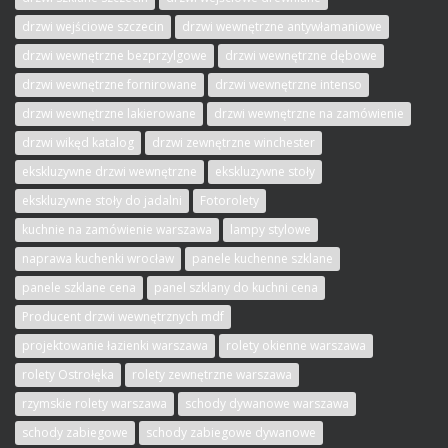
drzwi wejściowe szczecin
drzwi wewnętrzne antywłamaniowe
drzwi wewnętrzne bezprzylgowe
drzwi wewnętrzne dębowe
drzwi wewnętrzne fornirowane
drzwi wewnętrzne intenso
drzwi wewnętrzne lakierowane
drzwi wewnętrzne na zamówienie
drzwi wikęd katalog
drzwi zewnętrzne winchester
ekskluzywne drzwi wewnętrzne
ekskluzywne stoły
ekskluzywne stoły do jadalni
Fotorolety
kuchnie na zamówienie warszawa
lampy stylowe
naprawa kuchenki wrocław
panele kuchenne szklane
panele szklane cena
panel szklany do kuchni cena
Producent drzwi wewnętrznych mdf
projektowanie łazienki warszawa
rolety okienne warszawa
rolety Ostrołęka
rolety zewnętrzne warszawa
rzymskie rolety warszawa
schody dywanowe warszawa
schody zabiegowe
schody zabiegowe dywanowe