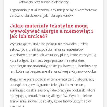
łatwe do przesuwania elementy.
Ergonomia jest kluczowa, aby miejsce było komfortowe
zarówno dla dziecka, jak i dla opiekunów.
Jakie materiały tekstylne mogą
wywoływać alergie u niemowląt i
jak ich unikać?
Wybierając tekstylia do pokoju niemowlaka, unikaj
sztucznych, drażniących tkanin oraz materiałów
włochatych, takich jak welur czy plusz, które zatrzymują
kurz i wilgoć. Zamiast tego postaw na naturalne,
hipoalergiczne materiały, takie jak bawełna, bambus czy
len, które są bezpieczne dla wrażliwej skóry noworodka.
Regularnie pierz pościel w temperaturze 60 stopni, aby
usunąć alergeny. Ogranicz tekstylia do minimum,
eliminując ciężkie zasłony i dekoracyjne poduszki, które
sprzyjają gromadzeniu się alergenów. Wybieraj lekkie
firanki muślinowe lub rolety, które łatwo utrzymać w
czystości.