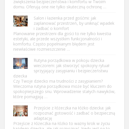
zwiększenia bezpieczeństwa i komfortu w Twoim
domu. Oferują one nie tylko skuteczną ochronę …
Salon i łazienka przed gośćmi: jak
zaplanować przestrzeń, by uniknąć wpadek
i zadbać o komfort
Planowanie przestrzeni dla gości to nie tylko kwestia
estetyki, ale przede wszystkim funkcjonalności i
komfortu. Często popełnianym błędem jest
niewłaściwe rozmieszczenie …
Rutyna porządkowa w pokoju dziecka
wieczorem: jak stworzyć spokojny rytuał
sprzyjający zasypianiu i bezpieczeństwu
dziecka
Czy Twoje dziecko ma trudności z zasypianiem?
Wieczorna rutyna porządkowa może być kluczem do
spokojniejszego snu. Wprowadzenie stałych nawyków,
które pomagają …
Przejście z łóżeczka na łóżko dziecka: jak
rozpoznać gotowość i zadbać o bezpieczną
adaptację
Przejście z łóżeczka na łóżko to ważny krok w życiu
każdego dziecka, ale jak rozpoznać, kiedy jest na to