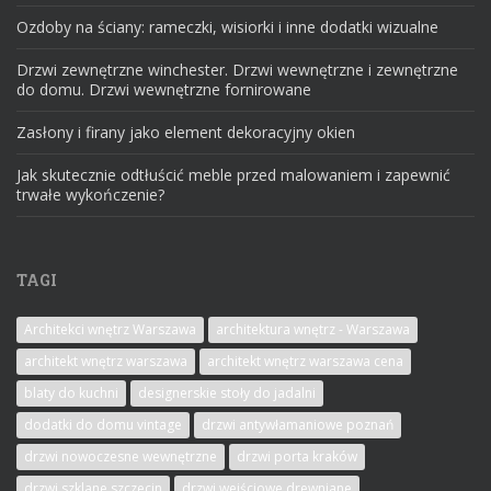
Ozdoby na ściany: rameczki, wisiorki i inne dodatki wizualne
Drzwi zewnętrzne winchester. Drzwi wewnętrzne i zewnętrzne
do domu. Drzwi wewnętrzne fornirowane
Zasłony i firany jako element dekoracyjny okien
Jak skutecznie odtłuścić meble przed malowaniem i zapewnić
trwałe wykończenie?
TAGI
Architekci wnętrz Warszawa
architektura wnętrz - Warszawa
architekt wnętrz warszawa
architekt wnętrz warszawa cena
blaty do kuchni
designerskie stoły do jadalni
dodatki do domu vintage
drzwi antywłamaniowe poznań
drzwi nowoczesne wewnętrzne
drzwi porta kraków
drzwi szklane szczecin
drzwi wejściowe drewniane