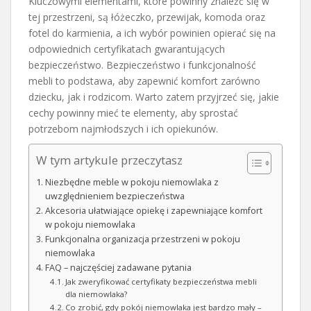
Kluczowymi elementami, które powinny znaleźć się w
tej przestrzeni, są łóżeczko, przewijak, komoda oraz
fotel do karmienia, a ich wybór powinien opierać się na
odpowiednich certyfikatach gwarantujących
bezpieczeństwo. Bezpieczeństwo i funkcjonalność
mebli to podstawa, aby zapewnić komfort zarówno
dziecku, jak i rodzicom. Warto zatem przyjrzeć się, jakie
cechy powinny mieć te elementy, aby sprostać
potrzebom najmłodszych i ich opiekunów.
W tym artykule przeczytasz
Niezbędne meble w pokoju niemowlaka z
uwzględnieniem bezpieczeństwa
Akcesoria ułatwiające opiekę i zapewniające komfort
w pokoju niemowlaka
Funkcjonalna organizacja przestrzeni w pokoju
niemowlaka
FAQ – najczęściej zadawane pytania
Jak zweryfikować certyfikaty bezpieczeństwa mebli
dla niemowlaka?
Co zrobić, gdy pokój niemowlaka jest bardzo mały –