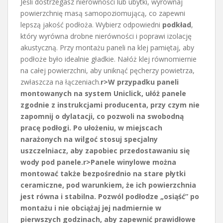
Jeśli dostrzegasz nierówności lub ubytki, wyrównaj
powierzchnię masą samopoziomującą, co zapewni
lepszą jakość podłoża. Wybierz odpowiedni
podkład
,
który wyrówna drobne nierówności i poprawi izolację
akustyczną. Przy montażu paneli na klej pamiętaj, aby
podłoże było idealnie gładkie. Nałóż klej równomiernie
na całej powierzchni, aby uniknąć pęcherzy powietrza,
zwłaszcza na łączeniach.
r>W przypadku paneli
montowanych na system
Uniclick
, ułóż panele
zgodnie z instrukcjami producenta, przy czym nie
zapomnij o dylatacji, co pozwoli na swobodną
pracę podłogi. Po ułożeniu, w miejscach
narażonych na wilgoć stosuj specjalny
uszczelniacz, aby zapobiec przedostawaniu się
wody pod panele.
r>Panele winylowe można
montować także bezpośrednio na stare płytki
ceramiczne, pod warunkiem, że ich powierzchnia
jest równa i stabilna. Pozwól podłodze „osiąść” po
montażu i nie obciążaj jej nadmiernie w
pierwszych godzinach, aby zapewnić prawidłowe