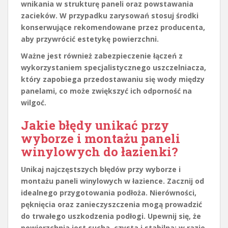
wnikania w strukturę paneli oraz powstawania
zacieków. W przypadku zarysowań stosuj środki
konserwujące rekomendowane przez producenta,
aby przywrócić estetykę powierzchni.
Ważne jest również zabezpieczenie łączeń z
wykorzystaniem specjalistycznego
uszczelniacza
,
który zapobiega przedostawaniu się wody między
panelami, co może zwiększyć ich odporność na
wilgoć.
Jakie błędy unikać przy
wyborze i montażu paneli
winylowych do łazienki?
Unikaj najczęstszych błędów przy wyborze i
montażu
paneli winylowych
w łazience. Zacznij od
idealnego przygotowania podłoża
. Nierówności,
pęknięcia oraz zanieczyszczenia mogą prowadzić
do trwałego uszkodzenia podłogi. Upewnij się, że
powierzchnia jest sucha, czysta i stabilna; w razie