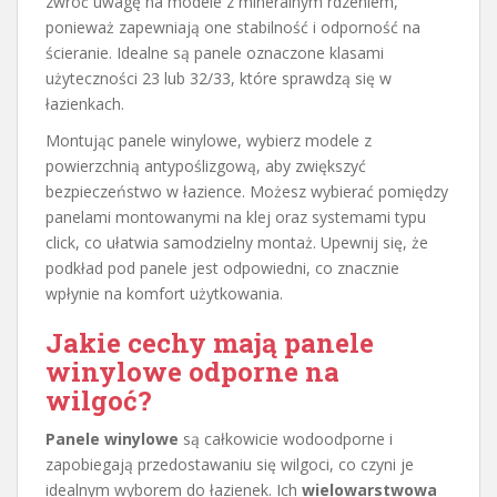
zwróć uwagę na modele z mineralnym rdzeniem,
ponieważ zapewniają one stabilność i odporność na
ścieranie. Idealne są panele oznaczone klasami
użyteczności 23 lub 32/33, które sprawdzą się w
łazienkach.
Montując panele winylowe, wybierz modele z
powierzchnią antypoślizgową, aby zwiększyć
bezpieczeństwo w łazience. Możesz wybierać pomiędzy
panelami montowanymi na klej oraz systemami typu
click, co ułatwia samodzielny montaż. Upewnij się, że
podkład pod panele jest odpowiedni, co znacznie
wpłynie na komfort użytkowania.
Jakie cechy mają panele
winylowe odporne na
wilgoć?
Panele winylowe
są całkowicie wodoodporne i
zapobiegają przedostawaniu się wilgoci, co czyni je
idealnym wyborem do łazienek. Ich
wielowarstwowa