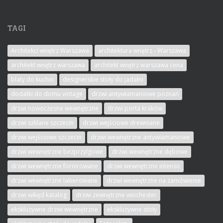
TAGI
Architekci wnętrz Warszawa
architektura wnętrz - Warszawa
architekt wnętrz warszawa
architekt wnętrz warszawa cena
blaty do kuchni
designerskie stoły do jadalni
dodatki do domu vintage
drzwi antywłamaniowe poznań
drzwi nowoczesne wewnętrzne
drzwi porta kraków
drzwi szklane szczecin
drzwi wejściowe drewniane
drzwi wejściowe szczecin
drzwi wewnętrzne antywłamaniowe
drzwi wewnętrzne bezprzylgowe
drzwi wewnętrzne dębowe
drzwi wewnętrzne fornirowane
drzwi wewnętrzne intenso
drzwi wewnętrzne lakierowane
drzwi wewnętrzne na zamówienie
drzwi wikęd katalog
drzwi zewnętrzne winchester
ekskluzywne drzwi wewnętrzne
ekskluzywne stoły