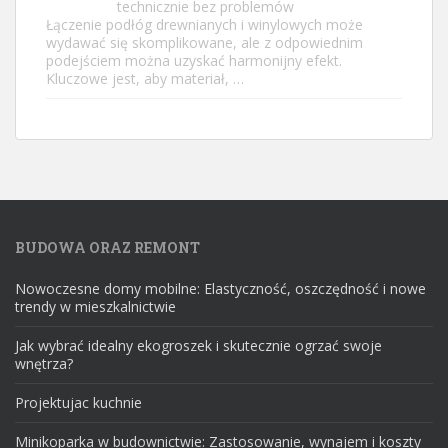
technicznie bez problemów
Łączenie podłóg drewnianych i winylowych może
wydawać się skomplikowane, ale z odpowiednim
podejściem można uzyskać harmonijny efekt.
Kluczowe jest, aby materiał, …
BUDOWA ORAZ REMONT
Nowoczesne domy mobilne: Elastyczność, oszczędność i nowe
trendy w mieszkalnictwie
Jak wybrać idealny ekogroszek i skutecznie ogrzać swoje
wnętrza?
Projektujac kuchnie
Minikoparka w budownictwie: Zastosowanie, wynajem i koszty