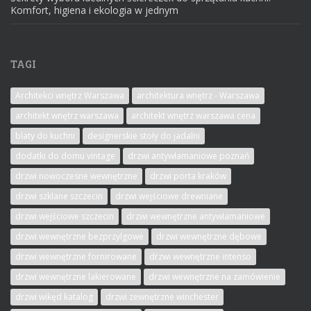
Komfort, higiena i ekologia w jednym
TAGI
Architekci wnętrz Warszawa
architektura wnętrz - Warszawa
architekt wnętrz warszawa
architekt wnętrz warszawa cena
blaty do kuchni
designerskie stoły do jadalni
dodatki do domu vintage
drzwi antywłamaniowe poznań
drzwi nowoczesne wewnętrzne
drzwi porta kraków
drzwi szklane szczecin
drzwi wejściowe drewniane
drzwi wejściowe szczecin
drzwi wewnętrzne antywłamaniowe
drzwi wewnętrzne bezprzylgowe
drzwi wewnętrzne dębowe
drzwi wewnętrzne fornirowane
drzwi wewnętrzne intenso
drzwi wewnętrzne lakierowane
drzwi wewnętrzne na zamówienie
drzwi wikęd katalog
drzwi zewnętrzne winchester