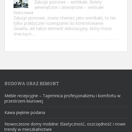
Żaluzje pionowe – wertikale. Rolety
wewnętrzne i zewnętrzne – verticale
Warszawa
Żaluzje pionowe, znane również jako wertikale, to nie
tylko praktyczne rozwiązanie do kontrolowania
światła, ale także element dekoracyjny, który może
znacząco …
BUDOWA ORAZ REMONT
Meble recepcyjne – Tajemnica profesjonalizmu i komfortu w
przestrzeni biurowej
Kawa pięknie podana
Nowoczesne domy mobilne: Elastyczność, oszczędność i nowe
trendy w mieszkalnictwie