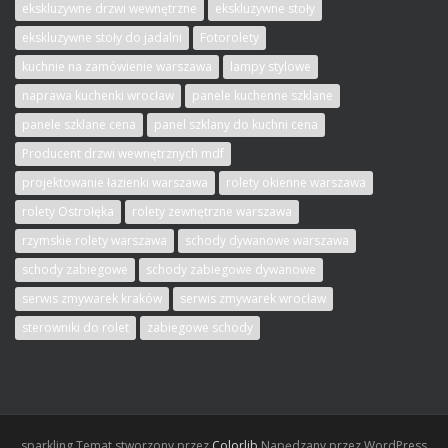
ekskluzywne drzwi wewnętrzne
ekskluzywne stoły
ekskluzywne stoły do jadalni
Fotorolety
kuchnie na zamówienie warszawa
lampy stylowe
naprawa kuchenki wrocław
panele kuchenne szklane
panele szklane cena
panel szklany do kuchni cena
Producent drzwi wewnętrznych mdf
projektowanie łazienki warszawa
rolety okienne warszawa
rolety Ostrołęka
rolety zewnętrzne warszawa
rzymskie rolety warszawa
schody dywanowe warszawa
schody zabiegowe
schody zabiegowe dywanowe
serwis zmywarek kraków
serwis zmywarek wrocław
sterowniki do rolet
zabiegowe schody
sparkling
Temat stworzony przez
Colorlib
Napędzany przez WordPress