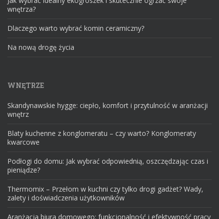
Jak wybrać idealny ekogroszek i skutecznie ogrzać swoje
wnętrza?
Dlaczego warto wybrać komin ceramiczny?
Na nową drogę życia
WNĘTRZE
Skandynawskie hygge: ciepło, komfort i przytulność w aranżacji
wnętrz
Blaty kuchenne z konglomeratu – czy warto? Konglomeraty
kwarcowe
Podłogi do domu: Jak wybrać odpowiednią, oszczędzając czas i
pieniądze?
Thermomix – Przełom w kuchni czy tylko drogi gadżet? Wady,
zalety i doświadczenia użytkowników
Aranżacja biura domowego: funkcjonalność i efektywność pracy