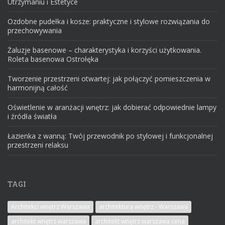
Utrzymaniu i Estetyce
Ozdobne pudełka i kosze: praktyczne i stylowe rozwiązania do
przechowywania
Żaluzje basenowe – charakterystyka i korzyści użytkowania.
Roleta basenowa Ostrołęka
Tworzenie przestrzeni otwartej: jak połączyć pomieszczenia w
harmonijną całość
Oświetlenie w aranżacji wnętrz: jak dobierać odpowiednie lampy
i źródła światła
Łazienka z wanną: Twój przewodnik po stylowej i funkcjonalnej
przestrzeni relaksu
TAGI
Architekci wnętrz Warszawa
architektura wnętrz - Warszawa
architekt wnętrz warszawa
architekt wnętrz warszawa cena