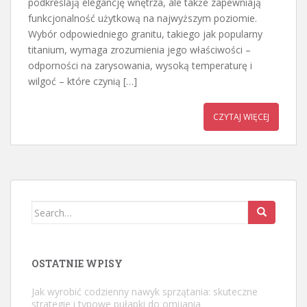
podkreślają elegancję wnętrza, ale także zapewniają
funkcjonalność użytkową na najwyższym poziomie.
Wybór odpowiedniego granitu, takiego jak popularny
titanium, wymaga zrozumienia jego właściwości –
odporności na zarysowania, wysoką temperaturę i
wilgoć – które czynią […]
CZYTAJ WIĘCEJ
Search
for:
OSTATNIE WPISY
Jak wyrobić codzienny nawyk sprzątania: skuteczne
strategie i typowe pułapki do omijania