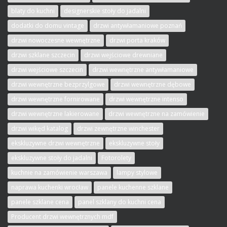
blaty do kuchni
designerskie stoły do jadalni
dodatki do domu vintage
drzwi antywłamaniowe poznań
drzwi nowoczesne wewnętrzne
drzwi porta kraków
drzwi szklane szczecin
drzwi wejściowe drewniane
drzwi wejściowe szczecin
drzwi wewnętrzne antywłamaniowe
drzwi wewnętrzne bezprzylgowe
drzwi wewnętrzne dębowe
drzwi wewnętrzne fornirowane
drzwi wewnętrzne intenso
drzwi wewnętrzne lakierowane
drzwi wewnętrzne na zamówienie
drzwi wikęd katalog
drzwi zewnętrzne winchester
ekskluzywne drzwi wewnętrzne
ekskluzywne stoły
ekskluzywne stoły do jadalni
Fotorolety
kuchnie na zamówienie warszawa
lampy stylowe
naprawa kuchenki wrocław
panele kuchenne szklane
panele szklane cena
panel szklany do kuchni cena
Producent drzwi wewnętrznych mdf