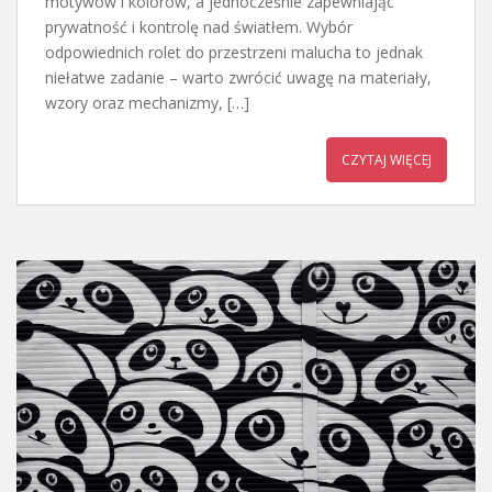
motywów i kolorów, a jednocześnie zapewniając
prywatność i kontrolę nad światłem. Wybór
odpowiednich rolet do przestrzeni malucha to jednak
niełatwe zadanie – warto zwrócić uwagę na materiały,
wzory oraz mechanizmy, […]
CZYTAJ WIĘCEJ