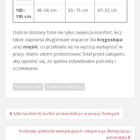
185–
48–56 cm
65–75 cm
47–52 cm
195 cm
Dobrze dobrany fotel nie tylko zwiększa komfort, lecz
także zapewnia długotrwałe wsparcie dla
kręgosłupa
oraz
mięśni
, co przekłada się na wyższą wydajność w
pracy. Warto zatem przetestować fotel przed zakupem,
aby upewnić się, że spełnia indywidualne potrzeby i
oczekiwania.
fotele biurowe
fotele biurowe tychy
Nawigacja
Szkło lacobel do kuchni: przewodnik po aranżacji i funkcjach
wpisu
Podstawy systemów wentylacyjnych: rekuperacja, klimatyzacja i
automatyka