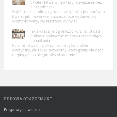
trwałe i łatwe w montażu rozwiązanie bez
niespodzianek
Wybór taniej podłogi tymczasowej, która jest zarówno
trwała, jak i łatwa w montażu, może wydawać się
skomplikowany, ale kluczowe cechy są …
Jak skutecznie ograniczyć kurz na listwach i
półkach: praktyczne metody i częste błędy
do unikania
Kurz na listwach i półkach to nie tylko problem
estetyczny, ale także zdrowotny, szczególnie dla osób
cierpiących na alergie. Aby skutecznie …
BUDOWA ORAZ REMONT
Przyprawy na widoku