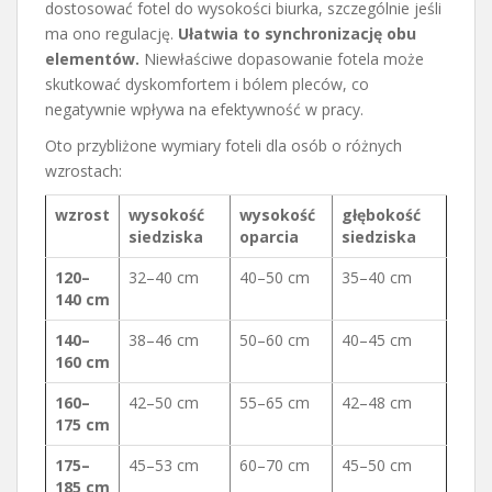
dostosować fotel do wysokości biurka, szczególnie jeśli
ma ono regulację.
Ułatwia to synchronizację obu
elementów.
Niewłaściwe dopasowanie fotela może
skutkować dyskomfortem i bólem pleców, co
negatywnie wpływa na efektywność w pracy.
Oto przybliżone wymiary foteli dla osób o różnych
wzrostach:
wzrost
wysokość
wysokość
głębokość
siedziska
oparcia
siedziska
120–
32–40 cm
40–50 cm
35–40 cm
140 cm
140–
38–46 cm
50–60 cm
40–45 cm
160 cm
160–
42–50 cm
55–65 cm
42–48 cm
175 cm
175–
45–53 cm
60–70 cm
45–50 cm
185 cm