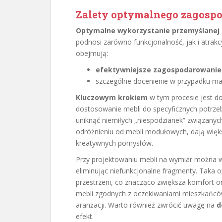
Zalety optymalnego zagospo
Optymalne wykorzystanie przemyślanej 
podnosi zarówno funkcjonalność, jak i atrakc
obejmują:
efektywniejsze zagospodarowanie
szczególne docenienie w przypadku ma
Kluczowym krokiem
w tym procesie jest do
dostosowanie mebli do specyficznych potrzeb 
uniknąć niemiłych „niespodzianek” związanyc
odróżnieniu od mebli modułowych, dają więks
kreatywnych pomysłów.
Przy projektowaniu mebli na wymiar można w
eliminując niefunkcjonalne fragmenty. Taka o
przestrzeni, co znacząco zwiększa komfort o
mebli zgodnych z oczekiwaniami mieszkańców 
aranżacji. Warto również zwrócić uwagę na
d
efekt.