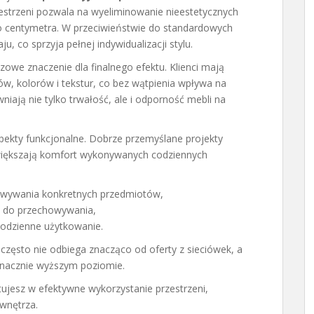
estrzeni pozwala na wyeliminowanie nieestetycznych
 centymetra. W przeciwieństwie do standardowych
 co sprzyja pełnej indywidualizacji stylu.
we znaczenie dla finalnego efektu. Klienci mają
w, kolorów i tekstur, co bez wątpienia wpływa na
iają nie tylko trwałość, ale i odporność mebli na
ekty funkcjonalne. Dobrze przemyślane projekty
zwiększają komfort wykonywanych codziennych
owywania konkretnych przedmiotów,
i do przechowywania,
codzienne użytkowanie.
często nie odbiega znacząco od oferty z sieciówek, a
 znacznie wyższym poziomie.
tujesz w efektywne wykorzystanie przestrzeni,
wnętrza.