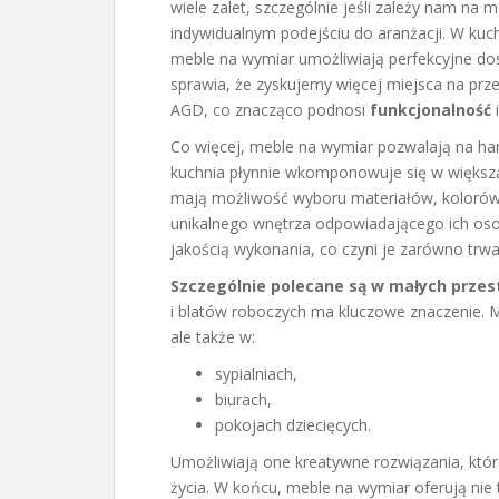
wiele zalet, szczególnie jeśli zależy nam na
indywidualnym podejściu do aranżacji. W kuch
meble na wymiar umożliwiają perfekcyjne dos
sprawia, że zyskujemy więcej miejsca na pr
AGD, co znacząco podnosi
funkcjonalność
Co więcej, meble na wymiar pozwalają na har
kuchnia płynnie wkomponowuje się w większą a
mają możliwość wyboru materiałów, kolorów
unikalnego wnętrza odpowiadającego ich oso
jakością wykonania, co czyni je zarówno trwał
Szczególnie polecane są w małych przes
i blatów roboczych ma kluczowe znaczenie. M
ale także w:
sypialniach,
biurach,
pokojach dziecięcych.
Umożliwiają one kreatywne rozwiązania, któr
życia. W końcu, meble na wymiar oferują nie t