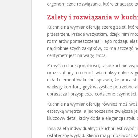
ergonomiczne rozwiązania, które znacząco 
Zalety i rozwiązania w kuc
Kuchnie na wymiar oferują szereg zalet, któ
przestrzeni. Przede wszystkim, dzięki nim m
rozmiarów pomieszczenia. Tego rodzaju ela
najdrobniejszych zakątków, co ma szczególn
centymetr jest na wagę złota.
Z myślą o funkcjonalności, takie kuchnie w
oraz szuflady, co umożliwia maksymalne zag
układ elementów kuchni sprawia, że praca st
większy komfort, gdyż wszystkie potrzebne ak
upraszcza i przyspiesza codzienne czynności.
Kuchnie na wymiar oferują również możliwo
estetykę wnętrza, a jednocześnie zwiększa je
kluczowy detal, który dodaje elegancji i styl
Inną zaletą indywidualnych kuchni jest wybó
ostateczny wygląd. Klienci mają możliwość se