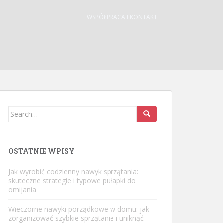
WSPÓŁPRACA I KONTAKT
Search
for:
OSTATNIE WPISY
Jak wyrobić codzienny nawyk sprzątania:
skuteczne strategie i typowe pułapki do
omijania
Wieczorne nawyki porządkowe w domu: jak
zorganizować szybkie sprzątanie i uniknąć