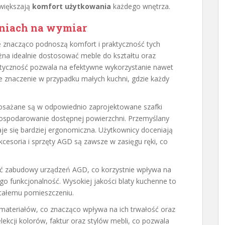
zwiększają
komfort użytkowania
każdego wnętrza.
hniach na wymiar
re znacząco podnoszą komfort i praktyczność tych
ożna idealnie dostosować meble do kształtu oraz
styczność pozwala na efektywne wykorzystanie nawet
e znaczenie w przypadku małych kuchni, gdzie każdy
yposażane są w odpowiednio zaprojektowane szafki
ospodarowanie dostępnej powierzchni. Przemyślany
aje się bardziej ergonomiczna. Użytkownicy doceniają
cesoria i sprzęty AGD są zawsze w zasięgu ręki, co
ść zabudowy urządzeń AGD, co korzystnie wpływa na
go funkcjonalność. Wysokiej jakości blaty kuchenne to
u całemu pomieszczeniu.
r materiałów, co znacząco wpływa na ich trwałość oraz
lekcji kolorów, faktur oraz stylów mebli, co pozwala