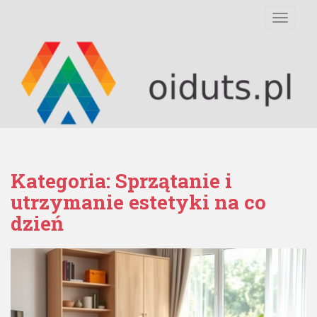
S
TOGGLE
k
i
p
t
o
m
a
i
n
c
Kategoria:
Sprzątanie i
o
utrzymanie estetyki na co
n
dzień
t
e
n
t