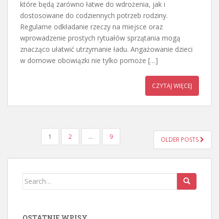
które będą zarówno łatwe do wdrożenia, jak i
dostosowane do codziennych potrzeb rodziny.
Regularne odkładanie rzeczy na miejsce oraz
wprowadzenie prostych rytuałów sprzątania mogą
znacząco ułatwić utrzymanie ładu. Angażowanie dzieci
w domowe obowiązki nie tylko pomoże […]
CZYTAJ WIĘCEJ
STRONICOWANIE
1
2
…
9
OLDER POSTS
WPISÓW
Search
for:
OSTATNIE WPISY