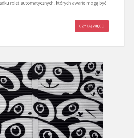
adku rolet automatycznych, których awarie mogą być
CZYTAJ WIĘCEJ