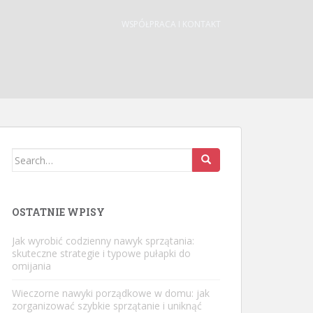
WSPÓŁPRACA I KONTAKT
Search
for:
OSTATNIE WPISY
Jak wyrobić codzienny nawyk sprzątania:
skuteczne strategie i typowe pułapki do
omijania
Wieczorne nawyki porządkowe w domu: jak
zorganizować szybkie sprzątanie i uniknąć