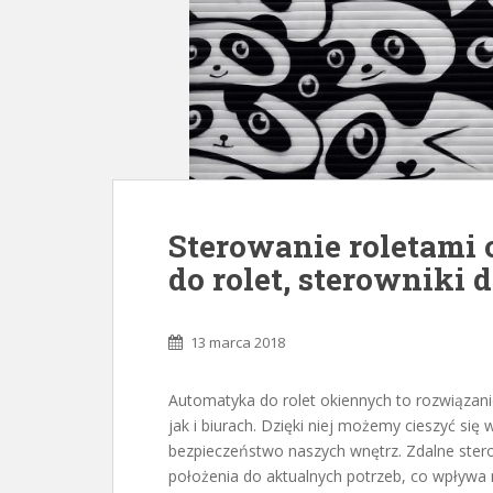
Sterowanie roletami
do rolet, sterowniki 
13 marca 2018
Automatyka do rolet okiennych to rozwiązan
jak i biurach. Dzięki niej możemy cieszyć się
bezpieczeństwo naszych wnętrz. Zdalne ster
położenia do aktualnych potrzeb, co wpływa