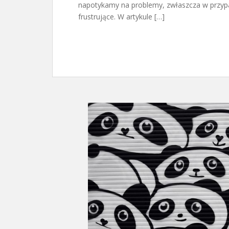
napotykamy na problemy, zwłaszcza w przyp
frustrujące. W artykule […]