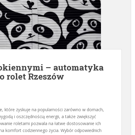
 okiennymi – automatyka
do rolet Rzeszów
ie, które zyskuje na popularności zarówno w domach,
 wygodą i oszczędnością energii, a także zwiększyć
owanie roletami pozwala na łatwe dostosowanie ich
 na komfort codziennego życia. Wybór odpowiednich