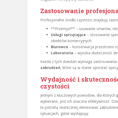
Zastosowanie profesjon
Profesjonalne środki czystości znajdują zast
**Przemysł** – usuwanie smarów, olej
Usługi sprzątające
– stosowanie spec
obiektów komercyjnych.
Biurowce
– konserwacja przestrzeni r
Laboratoria
– wysoka skuteczność dez
Każda z tych dziedzin wymaga zastosowani
zabrudzeń
, które są w stanie sprostać s
Wydajność i skutecznoś
czystości
Jednym z kluczowych powodów, dla których
wybierane, jest ich znaczna efektywność. Dz
te potrafią skuteczniej eliminować zabrudz
sytuacjach, gdzie występują: