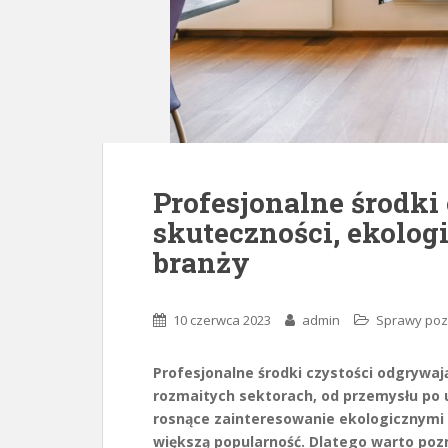
Profesjonalne środki 
skuteczności, ekolog
branży
10 czerwca 2023
admin
Sprawy po
Profesjonalne środki czystości odgrywaj
rozmaitych sektorach, od przemysłu po u
rosnące zainteresowanie ekologicznymi w
większą popularność. Dlatego warto pozna