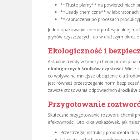
**Tłuste plamy** na powierzchniach p
**Osady chemiczne** w laboratoriach.
**Zabrudzenia po procesach produkcyj
Jedno opakowanie chemii profesjonalnej moż
płynów czyszczących, co w dłuższym okresie 
Ekologiczność i bezpie
Aktualne trendy w branży chemii profesjonal
ekologicznych środków czystości
. Wiele 
co wpływa na mniejsze obciążenie dla środo
jest również przestrzeganie norm bezpieczeń
zawsze stosowania odpowiednich
środków o
Przygotowanie roztworó
Skuteczne przygotowanie roztworu chemii pr
efektywności. Oto kilka wskazówek, jak należy
Przestrzegaj instrukcji producenta doty
Używaj czystych pojemników do rozcie