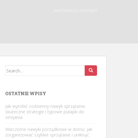
WSPÓŁPRACA I KONTAKT
Search
for:
OSTATNIE WPISY
Jak wyrobić codzienny nawyk sprzątania:
skuteczne strategie i typowe pułapki do
omijania
Wieczorne nawyki porządkowe w domu: jak
zorganizować szybkie sprzątanie i uniknąć