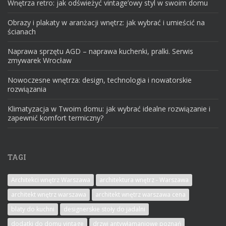
Wnętrza retro: jak odświeżyć vintage’owy styl w swoim domu
Obrazy i plakaty w aranżacji wnętrz: jak wybrać i umieścić na
ścianach
Naprawa sprzętu AGD – naprawa kuchenki, pralki. Serwis
zmywarek Wrocław
Nowoczesne wnętrza: design, technologia i nowatorskie
rozwiązania
Klimatyzacja w Twoim domu: jak wybrać idealne rozwiązanie i
zapewnić komfort termiczny?
TAGI
Architekci wnętrz Warszawa
architektura wnętrz - Warszawa
architekt wnętrz warszawa
architekt wnętrz warszawa cena
blaty do kuchni
designerskie stoły do jadalni
dodatki do domu vintage
drzwi antywłamaniowe poznań