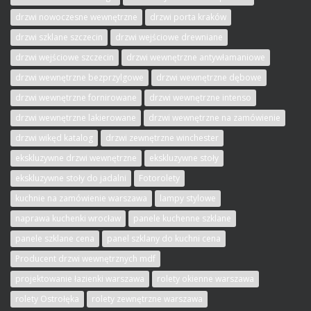
drzwi nowoczesne wewnętrzne
drzwi porta kraków
drzwi szklane szczecin
drzwi wejściowe drewniane
drzwi wejściowe szczecin
drzwi wewnętrzne antywłamaniowe
drzwi wewnętrzne bezprzylgowe
drzwi wewnętrzne dębowe
drzwi wewnętrzne fornirowane
drzwi wewnętrzne intenso
drzwi wewnętrzne lakierowane
drzwi wewnętrzne na zamówienie
drzwi wikęd katalog
drzwi zewnętrzne winchester
ekskluzywne drzwi wewnętrzne
ekskluzywne stoły
ekskluzywne stoły do jadalni
Fotorolety
kuchnie na zamówienie warszawa
lampy stylowe
naprawa kuchenki wrocław
panele kuchenne szklane
panele szklane cena
panel szklany do kuchni cena
Producent drzwi wewnętrznych mdf
projektowanie łazienki warszawa
rolety okienne warszawa
rolety Ostrołęka
rolety zewnętrzne warszawa