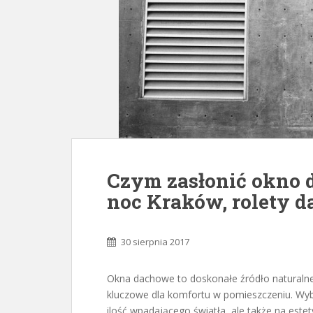
Czym zasłonić okno d
noc Kraków, rolety 
30 sierpnia 2017
Okna dachowe to doskonałe źródło naturalneg
kluczowe dla komfortu w pomieszczeniu. Wybó
ilość wpadającego światła, ale także na estet