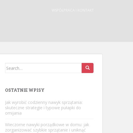
WSPÓŁPRACA I KONTAKT
Search
for:
OSTATNIE WPISY
Jak wyrobić codzienny nawyk sprzątania:
skuteczne strategie i typowe pułapki do
omijania
Wieczorne nawyki porządkowe w domu: jak
zorganizować szybkie sprzątanie i uniknąć