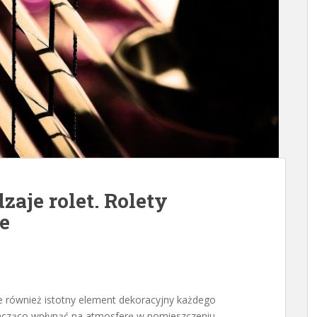
zaje rolet. Rolety
e
ale również istotny element dekoracyjny każdego
acząco wpłynąć na atmosferę w pomieszczeniu,