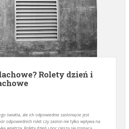
achowe? Rolety dzień i
dachowe
o światła, ale ich odpowiednie zasłonięcie jest
r odpowiednich rolet czy zasłon nie tylko wpływa na
ykę wnętrza. Rolety dzień i noc cieszą się rosnącą