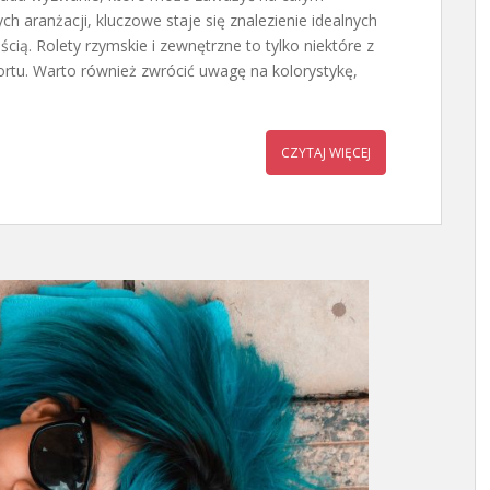
h aranżacji, kluczowe staje się znalezienie idealnych
cią. Rolety rzymskie i zewnętrzne to tylko niektóre z
ortu. Warto również zwrócić uwagę na kolorystykę,
CZYTAJ WIĘCEJ