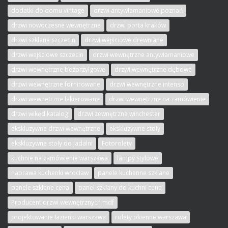
dodatki do domu vintage
drzwi antywłamaniowe poznań
drzwi nowoczesne wewnętrzne
drzwi porta kraków
drzwi szklane szczecin
drzwi wejściowe drewniane
drzwi wejściowe szczecin
drzwi wewnętrzne antywłamaniowe
drzwi wewnętrzne bezprzylgowe
drzwi wewnętrzne dębowe
drzwi wewnętrzne fornirowane
drzwi wewnętrzne intenso
drzwi wewnętrzne lakierowane
drzwi wewnętrzne na zamówienie
drzwi wikęd katalog
drzwi zewnętrzne winchester
ekskluzywne drzwi wewnętrzne
ekskluzywne stoły
ekskluzywne stoły do jadalni
Fotorolety
kuchnie na zamówienie warszawa
lampy stylowe
naprawa kuchenki wrocław
panele kuchenne szklane
panele szklane cena
panel szklany do kuchni cena
Producent drzwi wewnętrznych mdf
projektowanie łazienki warszawa
rolety okienne warszawa