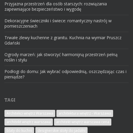
Przyjazna przestrzeń dla osób starszych: rozwiązania
zapewniające bezpieczeństwo i wygodę
Dekoracyjne świeczniki i świece: romantyczny nastrój w
pomieszczeniach
Trwałe zlewy kuchenne z granitu. Kuchnia na wymiar Pruszcz
Gdański
Ogrody marzeń: jak stworzyć harmonijną przestrzeń pełną
roślin i stylu
Podłogi do domu: Jak wybrać odpowiednią, oszczędzając czas i
pieniądze?
TAGI
Architekci wnętrz Warszawa
architektura wnętrz - Warszawa
architekt wnętrz warszawa
architekt wnętrz warszawa cena
blaty do kuchni
designerskie stoły do jadalni