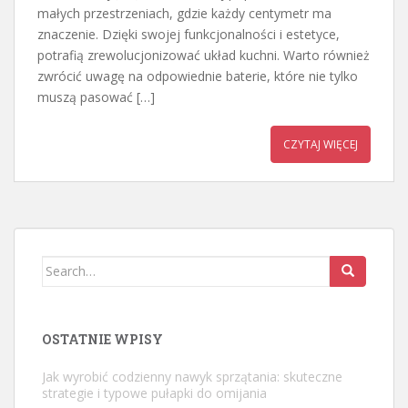
małych przestrzeniach, gdzie każdy centymetr ma
znaczenie. Dzięki swojej funkcjonalności i estetyce,
potrafią zrewolucjonizować układ kuchni. Warto również
zwrócić uwagę na odpowiednie baterie, które nie tylko
muszą pasować […]
CZYTAJ WIĘCEJ
Search
for:
OSTATNIE WPISY
Jak wyrobić codzienny nawyk sprzątania: skuteczne
strategie i typowe pułapki do omijania