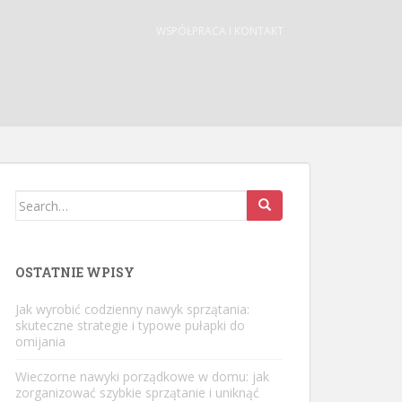
WSPÓŁPRACA I KONTAKT
Search
for:
OSTATNIE WPISY
Jak wyrobić codzienny nawyk sprzątania:
skuteczne strategie i typowe pułapki do
omijania
Wieczorne nawyki porządkowe w domu: jak
zorganizować szybkie sprzątanie i uniknąć