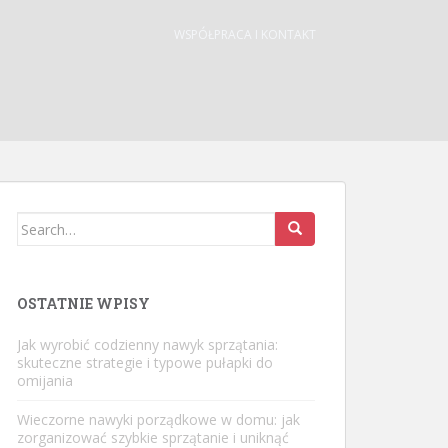
WSPÓŁPRACA I KONTAKT
Search
for:
OSTATNIE WPISY
Jak wyrobić codzienny nawyk sprzątania:
skuteczne strategie i typowe pułapki do
omijania
Wieczorne nawyki porządkowe w domu: jak
zorganizować szybkie sprzątanie i uniknąć