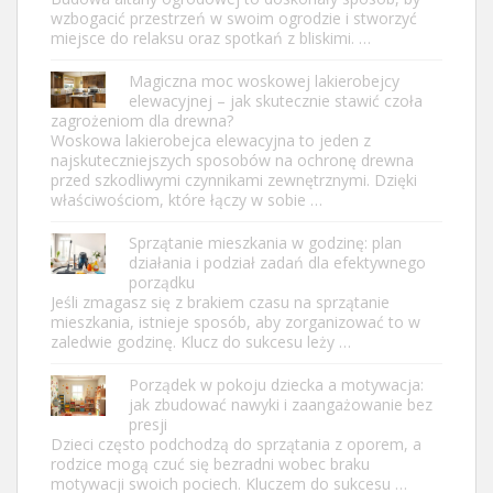
wzbogacić przestrzeń w swoim ogrodzie i stworzyć
miejsce do relaksu oraz spotkań z bliskimi. …
Magiczna moc woskowej lakierobejcy
elewacyjnej – jak skutecznie stawić czoła
zagrożeniom dla drewna?
Woskowa lakierobejca elewacyjna to jeden z
najskuteczniejszych sposobów na ochronę drewna
przed szkodliwymi czynnikami zewnętrznymi. Dzięki
właściwościom, które łączy w sobie …
Sprzątanie mieszkania w godzinę: plan
działania i podział zadań dla efektywnego
porządku
Jeśli zmagasz się z brakiem czasu na sprzątanie
mieszkania, istnieje sposób, aby zorganizować to w
zaledwie godzinę. Klucz do sukcesu leży …
Porządek w pokoju dziecka a motywacja:
jak zbudować nawyki i zaangażowanie bez
presji
Dzieci często podchodzą do sprzątania z oporem, a
rodzice mogą czuć się bezradni wobec braku
motywacji swoich pociech. Kluczem do sukcesu …