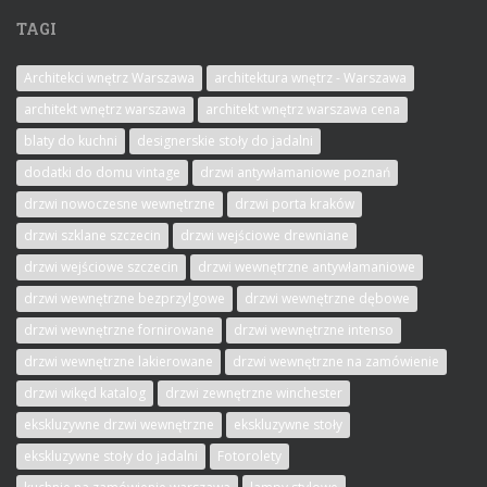
TAGI
Architekci wnętrz Warszawa
architektura wnętrz - Warszawa
architekt wnętrz warszawa
architekt wnętrz warszawa cena
blaty do kuchni
designerskie stoły do jadalni
dodatki do domu vintage
drzwi antywłamaniowe poznań
drzwi nowoczesne wewnętrzne
drzwi porta kraków
drzwi szklane szczecin
drzwi wejściowe drewniane
drzwi wejściowe szczecin
drzwi wewnętrzne antywłamaniowe
drzwi wewnętrzne bezprzylgowe
drzwi wewnętrzne dębowe
drzwi wewnętrzne fornirowane
drzwi wewnętrzne intenso
drzwi wewnętrzne lakierowane
drzwi wewnętrzne na zamówienie
drzwi wikęd katalog
drzwi zewnętrzne winchester
ekskluzywne drzwi wewnętrzne
ekskluzywne stoły
ekskluzywne stoły do jadalni
Fotorolety