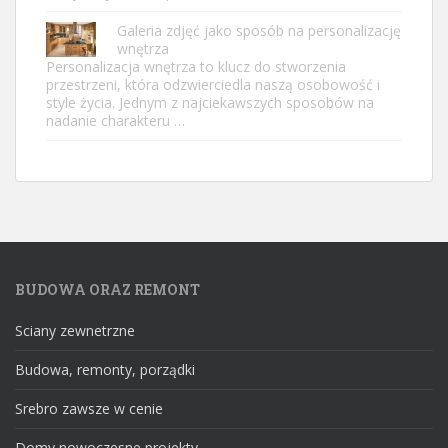
Galeria zdjęć jako sposób na personalizację
wnętrza
Personalizacja wnętrza to klucz do stworzenia
przestrzeni, która odzwierciedla naszą osobowość i
style życia. Jednym z najciekawszych sposobów na
nadanie charakteru …
BUDOWA ORAZ REMONT
Sciany zewnetrzne
Budowa, remonty, porządki
Srebro zawsze w cenie
Domy nowoczesne projekty