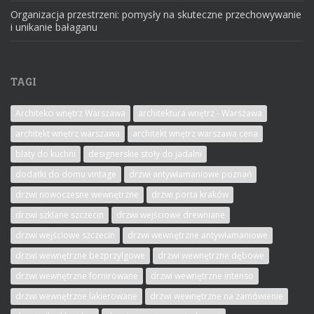
Organizacja przestrzeni: pomysły na skuteczne przechowywanie
i unikanie bałaganu
TAGI
Architekci wnętrz Warszawa
architektura wnętrz - Warszawa
architekt wnętrz warszawa
architekt wnętrz warszawa cena
blaty do kuchni
designerskie stoły do jadalni
dodatki do domu vintage
drzwi antywłamaniowe poznań
drzwi nowoczesne wewnętrzne
drzwi porta kraków
drzwi szklane szczecin
drzwi wejściowe drewniane
drzwi wejściowe szczecin
drzwi wewnętrzne antywłamaniowe
drzwi wewnętrzne bezprzylgowe
drzwi wewnętrzne dębowe
drzwi wewnętrzne fornirowane
drzwi wewnętrzne intenso
drzwi wewnętrzne lakierowane
drzwi wewnętrzne na zamówienie