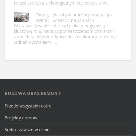
łączyć estetykę z ekologicznym stylem życia. W …
Obrazy i plakaty w aranżacji wnętrz: jak
wybrać i umieścić na ścianach
W aranżacji wnętrz obrazy i plakaty odgrywają
kluczową rolę, nadając pomieszczeniom charakter i
atmosferę. Wybór odpowiednich dekoracji może być
jednak wyzwaniem, …
BUDOWA ORAZ REMONT
Przede wszystkim ostro
Projekty domow
Srebro zawsze w cenie