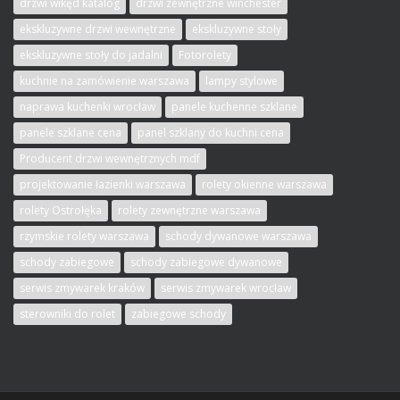
drzwi wikęd katalog
drzwi zewnętrzne winchester
ekskluzywne drzwi wewnętrzne
ekskluzywne stoły
ekskluzywne stoły do jadalni
Fotorolety
kuchnie na zamówienie warszawa
lampy stylowe
naprawa kuchenki wrocław
panele kuchenne szklane
panele szklane cena
panel szklany do kuchni cena
Producent drzwi wewnętrznych mdf
projektowanie łazienki warszawa
rolety okienne warszawa
rolety Ostrołęka
rolety zewnętrzne warszawa
rzymskie rolety warszawa
schody dywanowe warszawa
schody zabiegowe
schody zabiegowe dywanowe
serwis zmywarek kraków
serwis zmywarek wrocław
sterowniki do rolet
zabiegowe schody